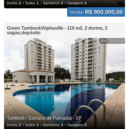
Dorms:
2
/ Suítes:
1
/ Banheiros:
2
/ Garagens:
2
R$ 900.000,00
Venda:
Green Tamboré/Alphaville - 110 m2, 2 dorms, 2
vagas,depósito
Ref.: OL01004
Tamboré / Santana de Parnaíba - SP
Dorms:
2
/ Suítes:
1
/ Banheiros:
3
/ Garagens:
2