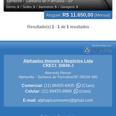
Tamboré / Santana de Parnaíba - SP
Dorms:
3
/ Suítes:
3
/ Banheiros:
5
/ Garagens:
3
R$ 11.650,00
Aluguel:
(Mensal)
Resultado(s)
1
-
1
de
1
resultados
Alphaplus Imoveis e Negócios Ltda
CRECI: 30849-J
Alameda Renoir
Alphaville
-
Santana de Parnaíba
/
SP
,
06539-380
Comercial:
(11) 98405-6405
(Claro)
Celular:
(11) 99455-9966
(claro)
E-mail:
alphaplusimoveis@gmail.com