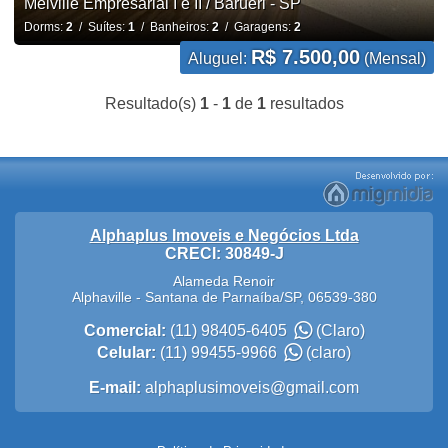
Melville Empresarial I e II / Barueri - SP
Dorms:
2
/ Suítes:
1
/ Banheiros:
2
/ Garagens:
2
R$ 7.500,00
Aluguel:
(Mensal)
Resultado(s)
1
-
1
de
1
resultados
Alphaplus Imoveis e Negócios Ltda
CRECI: 30849-J
Alameda Renoir
Alphaville
-
Santana de Parnaíba
/
SP
,
06539-380
Comercial:
(11) 98405-6405
(Claro)
Celular:
(11) 99455-9966
(claro)
E-mail:
alphaplusimoveis@gmail.com