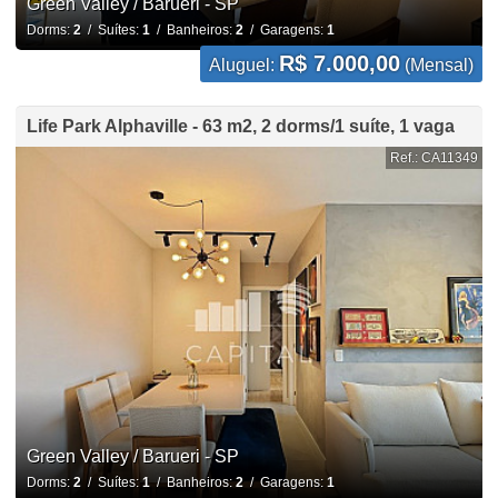
Green Valley / Barueri - SP
Dorms:
2
/ Suítes:
1
/ Banheiros:
2
/ Garagens:
1
R$ 7.000,00
Aluguel:
(Mensal)
Life Park Alphaville - 63 m2, 2 dorms/1 suíte, 1 vaga
Ref.: CA11349
Green Valley / Barueri - SP
Dorms:
2
/ Suítes:
1
/ Banheiros:
2
/ Garagens:
1