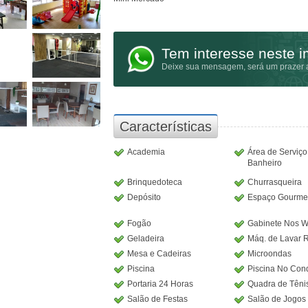
Tem interesse neste 
Deixe sua mensagem, será um prazer a
Características
Academia
Área de Serviç
Banheiro
Brinquedoteca
Churrasqueira
Depósito
Espaço Gourme
Fogão
Gabinete Nos 
Geladeira
Máq. de Lavar 
Mesa e Cadeiras
Microondas
Piscina
Piscina No Con
Portaria 24 Horas
Quadra de Têni
Salão de Festas
Salão de Jogos