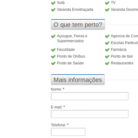
Sofá
TV
Varanda Envidraçada
Varanda Gourm
O que tem perto?
Açougue, Feiras e
Agencia de Cor
Supermercados
Escolas Particu
Faculdade
Farmácia
Ponto de Oníbus
Ponto de táxi
Posto de Saúde
Restaurantes
Mais informações
Nome:
*
E-mail:
*
Telefone:
*