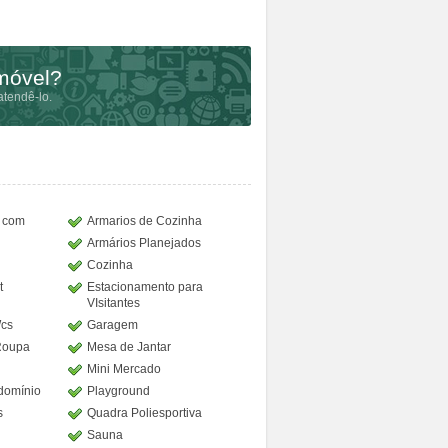
imóvel?
tendê-lo.
o com
Armarios de Cozinha
Armários Planejados
Cozinha
t
Estacionamento para
VIsitantes
Wcs
Garagem
Roupa
Mesa de Jantar
Mini Mercado
domínio
Playground
s
Quadra Poliesportiva
Sauna