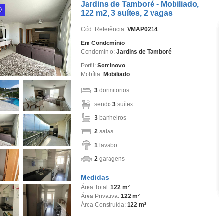
Jardins de Tamboré - Mobiliado,
O
122 m2, 3 suítes, 2 vagas
Cód. Referência:
VMAP0214
Em Condomínio
Condomínio:
Jardins de Tamboré
Perfil:
Seminovo
Mobília:
Mobiliado
3
dormitórios
sendo
3
suítes
3
banheiros
2
salas
1
lavabo
2
garagens
Medidas
Área Total:
122 m²
Área Privativa:
122 m²
Área Construída:
122 m²