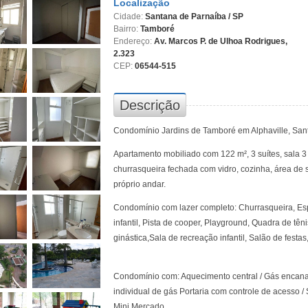
Localização
Cidade:
Santana de Parnaíba / SP
Bairro:
Tamboré
Endereço:
Av. Marcos P. de Ulhoa Rodrigues,
2.323
CEP:
06544-515
Descrição
Condomínio Jardins de Tamboré em Alphaville, San
Apartamento mobiliado com 122 m², 3 suítes, sala 
churrasqueira fechada com vidro, cozinha, área de 
próprio andar.
Condomínio com lazer completo: Churrasqueira, Esp
infantil, Pista de cooper, Playground, Quadra de tên
ginástica,Sala de recreação infantil, Salão de festa
Condomínio com: Aquecimento central / Gás encana
individual de gás Portaria com controle de acesso / 
Mini Mercado