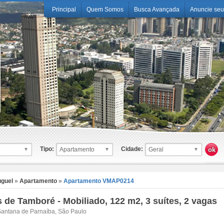
Principal
Quem Somos
Busca Avançada
Anuncie seu
Tipo:
Cidade:
uguel
»
Apartamento
»
Apartamento VMAP0214
s de Tamboré - Mobiliado, 122 m2, 3 suítes, 2 vagas
antana de Parnaíba, São Paulo