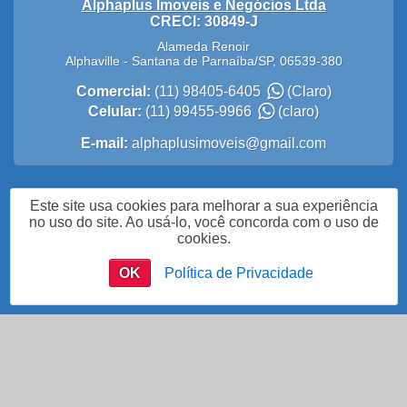
Alphaplus Imoveis e Negócios Ltda
CRECI: 30849-J
Alameda Renoir
Alphaville
-
Santana de Parnaíba
/
SP
,
06539-380
Comercial:
(11) 98405-6405
(Claro)
Celular:
(11) 99455-9966
(claro)
E-mail:
alphaplusimoveis@gmail.com
Política de Privacidade
Este site usa cookies para melhorar a sua experiência
no uso do site. Ao usá-lo, você concorda com o uso de
cookies.
OK
Política de Privacidade
Me Chame no WhatsApp