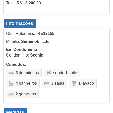
Total:
R$ 12.200,00
===================
Informações
Cód. Referência:
RE12155
Mobília:
Semimobiliado
Em Condomínio
Condomínio:
Scenic
Cômodos:
3
dormitórios
sendo
1
suíte
4
banheiros
3
salas
1
lavabo
2
garagens
Medidas