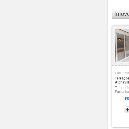
Terraços Tamboré (1)
The Lake (1)
Imóve
Top Village (1)
Trix Housing (1)
Uptown Housing (2)
Valville 1 (8)
Valville 2 (2)
Vedara Alphaville (1)
Verone (1)
Verte Ville (1)
Villa Solaia (6)
Village (2)
Cód. Refe
Vogue (1)
Terraço
Alphavill
West Gate (2)
Tamboré 
West Towers (1)
Parnaíba
Wi House (2)
R