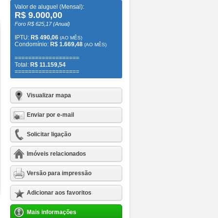
Valor de aluguel (Mensal):
R$ 9.000,00
Foro R$ 625,17 (Anual)
IPTU:
R$ 490,06
(AO MÊS)
Condomínio:
R$ 1.669,48
(AO MÊS)
===================
Total:
R$ 11.159,54
===================
Visualizar mapa
Enviar por e-mail
Solicitar ligação
Imóveis relacionados
Versão para impressão
Adicionar aos favoritos
Mais informações