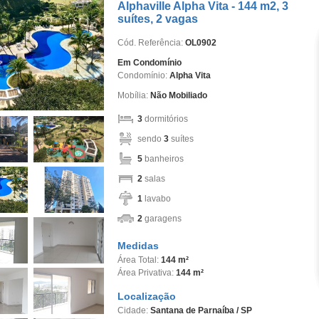
Alphaville Alpha Vita - 144 m2, 3
suítes, 2 vagas
Cód. Referência:
OL0902
Em Condomínio
Condomínio:
Alpha Vita
Mobília:
Não Mobiliado
3
dormitórios
sendo
3
suítes
5
banheiros
2
salas
1
lavabo
2
garagens
Medidas
Área Total:
144 m²
Área Privativa:
144 m²
Localização
Cidade:
Santana de Parnaíba / SP