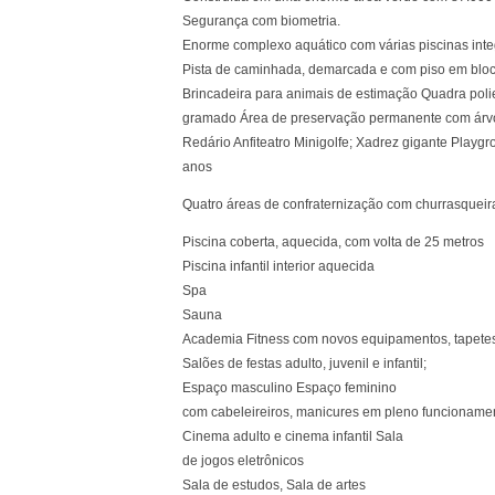
Segurança com biometria.
Enorme complexo aquático com várias piscinas integr
Pista de caminhada, demarcada e com piso em bloc
Brincadeira para animais de estimação Quadra poli
gramado Área de preservação permanente com árvore
Redário Anfiteatro Minigolfe; Xadrez gigante Playgroun
anos
Quatro áreas de confraternização com churrasqueira
Piscina coberta, aquecida, com volta de 25 metros
Piscina infantil interior aquecida
Spa
Sauna
Academia Fitness com novos equipamentos, tapetes
Salões de festas adulto, juvenil e infantil;
Espaço masculino Espaço feminino
com cabeleireiros, manicures em pleno funcioname
Cinema adulto e cinema infantil Sala
de jogos eletrônicos
Sala de estudos, Sala de artes