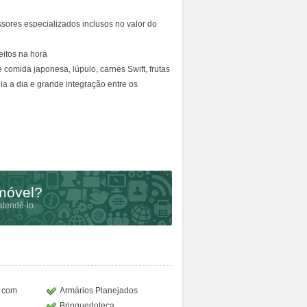
sores especializados inclusos no valor do
eitos na hora
comida japonesa, lúpulo, carnes Swift, frutas
ia a dia e grande integração entre os
imóvel?
tendê-lo.
o com
Armários Planejados
Brinquedoteca