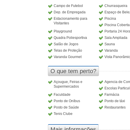
Campo de Futebol
Churrasqueira
Dep. de Empregada
Espaço de Bele
Estacionamento para
Piscina
VIsitantes
Piscina Coberta
Playground
Portaria 24 Hor
Quadra Poliesportiva
Sala Ampliada
Salão de Jogos
Sauna
Telas de Proteção
Varanda
Varanda Gourmet
Vista Panorâmi
O que tem perto?
Açougue, Feiras e
Agencia de Cor
Supermercados
Escolas Particu
Faculdade
Farmácia
Ponto de Oníbus
Ponto de táxi
Posto de Saúde
Restaurantes
Tenis Clube
Mais informações