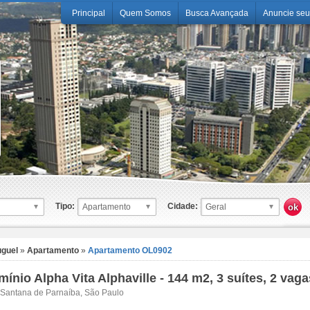
Principal
Quem Somos
Busca Avançada
Anuncie seu
Tipo:
Cidade:
uguel
»
Apartamento
»
Apartamento OL0902
ínio Alpha Vita Alphaville - 144 m2, 3 suítes, 2 vaga
, Santana de Parnaíba, São Paulo