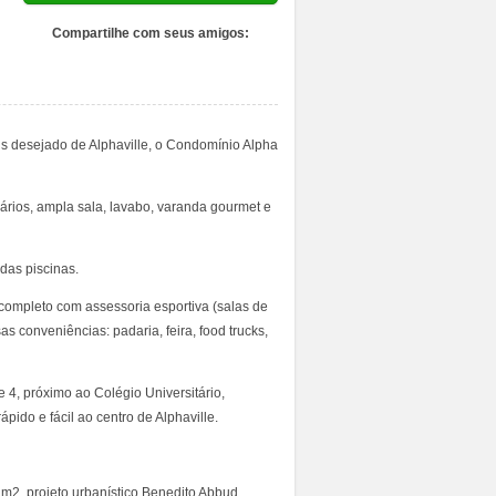
Compartilhe com seus amigos:
s desejado de Alphaville, o Condomínio Alpha
mários, ampla sala, lavabo, varanda gourmet e
das piscinas.
 completo com assessoria esportiva (salas de
s conveniências: padaria, feira, food trucks,
e 4, próximo ao Colégio Universitário,
pido e fácil ao centro de Alphaville.
2, projeto urbanístico Benedito Abbud.