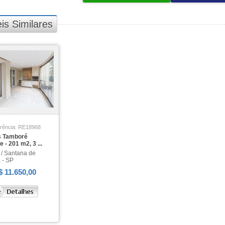
is Similares
rência: RE18968
s Tamboré
e - 201 m2, 3 ...
/ Santana de
 - SP
$ 11.650,00