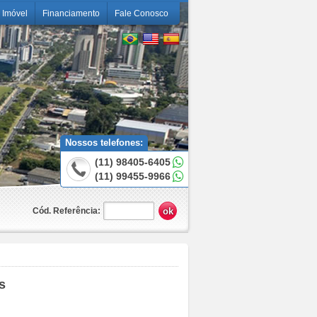
 Imóvel
Financiamento
Fale Conosco
Nossos telefones:
(11) 98405-6405
(11) 99455-9966
Cód. Referência:
s