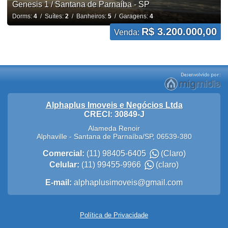
Genesis 1 / Santana de Parnaíba - SP
Dorms:
4
/ Suítes:
2
/ Banheiros:
5
/ Garagens:
4
R$ 3.200.000,00
Venda:
Alphaplus Imoveis e Negócios Ltda
CRECI: 30849-J
Alameda Renoir
Alphaville
-
Santana de Parnaíba
/
SP
,
06539-380
Comercial:
(11) 98405-6405
(Claro)
Celular:
(11) 99455-9966
(claro)
E-mail:
alphaplusimoveis@gmail.com
Política de Privacidade