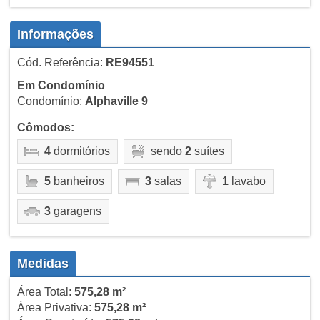
Informações
Cód. Referência:
RE94551
Em Condomínio
Condomínio:
Alphaville 9
Cômodos:
4
dormitórios
sendo
2
suítes
5
banheiros
3
salas
1
lavabo
3
garagens
Medidas
Área Total:
575,28 m²
Área Privativa:
575,28 m²