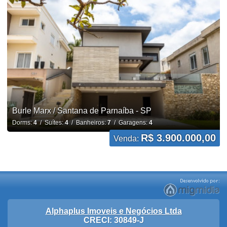
Burle Marx / Santana de Parnaíba - SP
Dorms:
4
/ Suítes:
4
/ Banheiros:
7
/ Garagens:
4
R$ 3.900.000,00
Venda:
Alphaplus Imoveis e Negócios Ltda
CRECI: 30849-J