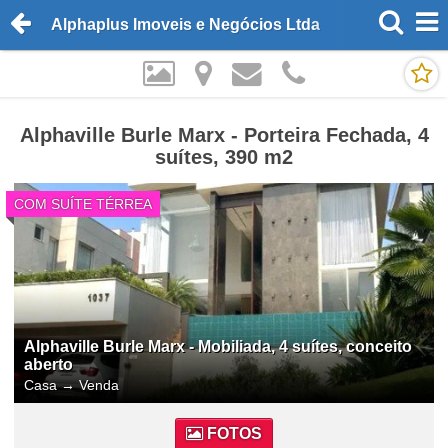
Alphaplus Imoveis e Negócios Ltda
Alphaville Burle Marx - Porteira Fechada, 4
suítes, 390 m2
COM SUÍTE TÉRREA
Alphaville Burle Marx - Mobiliada, 4 suítes, conceito
aberto
Casa
→
Venda
FOTOS