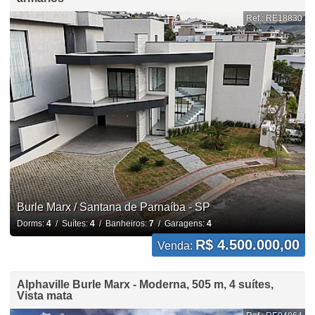
Ref.: RE18830
Burle Marx / Santana de Parnaíba - SP
Dorms:
4
/ Suítes:
4
/ Banheiros:
7
/ Garagens:
4
R$ 4.500.000,00
Venda:
Alphaville Burle Marx - Moderna, 505 m, 4 suítes,
Vista mata