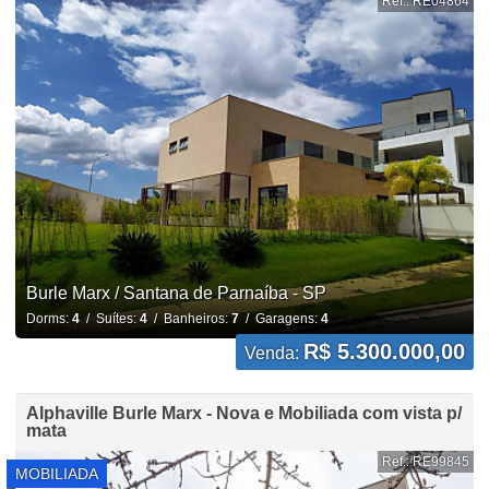
Ref.: RE04864
Burle Marx / Santana de Parnaíba - SP
Dorms:
4
/ Suítes:
4
/ Banheiros:
7
/ Garagens:
4
R$ 5.300.000,00
Venda:
Alphaville Burle Marx - Nova e Mobiliada com vista p/
mata
Ref.: RE99845
MOBILIADA