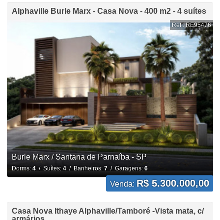
Alphaville Burle Marx - Casa Nova - 400 m2 - 4 suítes
Ref.: RE95476
Burle Marx / Santana de Parnaíba - SP
Dorms:
4
/ Suítes:
4
/ Banheiros:
7
/ Garagens:
6
R$ 5.300.000,00
Venda:
Casa Nova Ithaye Alphaville/Tamboré -Vista mata, c/
armários