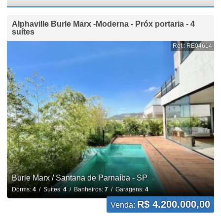
Alphaville Burle Marx -Moderna - Próx portaria - 4
suítes
Ref.: RE04614
Burle Marx / Santana de Parnaíba - SP
Dorms:
4
/ Suítes:
4
/ Banheiros:
7
/ Garagens:
4
R$ 4.200.000,00
Venda: