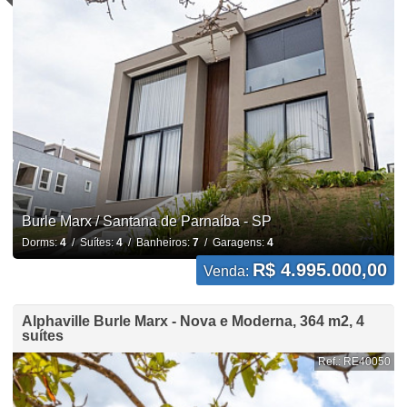
Burle Marx / Santana de Parnaíba - SP
Dorms:
4
/ Suítes:
4
/ Banheiros:
7
/ Garagens:
4
R$ 4.995.000,00
Venda:
Alphaville Burle Marx - Nova e Moderna, 364 m2, 4
suítes
Ref.: RE40050