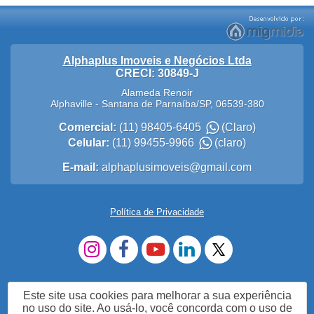
Alphaplus Imoveis e Negócios Ltda
CRECI: 30849-J
Alameda Renoir
Alphaville
-
Santana de Parnaíba
/
SP
,
06539-380
Comercial:
(11) 98405-6405
(Claro)
Celular:
(11) 99455-9966
(claro)
E-mail:
alphaplusimoveis@gmail.com
Política de Privacidade
Este site usa cookies para melhorar a sua experiência
no uso do site. Ao usá-lo, você concorda com o uso de