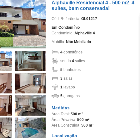
Alphaville Residencial 4 - 500 m2, 4
suítes, bem conservada!
Cód. Referência:
OL01217
Em Condomínio
Condomínio:
Alphaville 4
Mobília:
Não Mobiliado
4
dormitórios
sendo
4
suítes
5
banheiros
3
salas
1
lavabo
5
garagens
Medidas
Área Total:
500 m²
Área Privativa:
500 m²
Área Construída:
500 m²
Localização