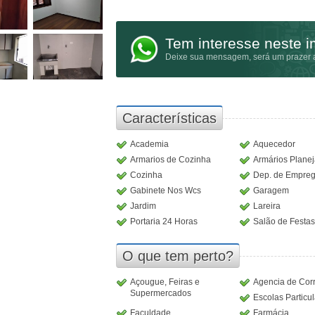
Tem interesse neste 
Deixe sua mensagem, será um prazer a
Características
Academia
Aquecedor
Armarios de Cozinha
Armários Plane
Cozinha
Dep. de Empre
Gabinete Nos Wcs
Garagem
Jardim
Lareira
Portaria 24 Horas
Salão de Festas
O que tem perto?
Açougue, Feiras e
Agencia de Cor
Supermercados
Escolas Particu
Faculdade
Farmácia