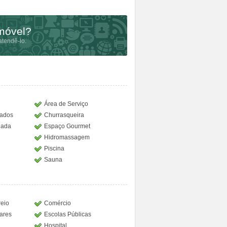
imóvel?
tendê-lo.
Área de Serviço
jados
Churrasqueira
gada
Espaço Gourmet
Hidromassagem
Piscina
Sauna
reio
Comércio
lares
Escolas Públicas
Hospital