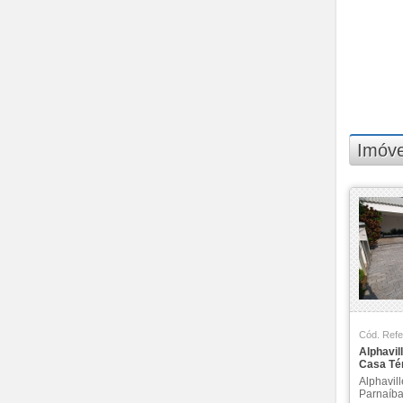
Madison Gramercy Park (1)
Maison de VIlle (1)
Marte (1)
Melville (4)
Mont Blanc (3)
Monte Carlo (2)
More (1)
New Worker Tower (1)
Imóve
Newville (2)
Nova Jaguari (2)
Oka Mamoré (1)
One Gramercy Park (1)
Pacific Tower (1)
Paisagem Tamboré (2)
Panoramic (1)
Parati (1)
Parque Tamboré (1)
Cód. Refe
Polo Empresarial
Alphavil
Consbrás-tamboré (1)
Casa Tér
Polo Empresarial Tamboré
Alphavill
(1)
Parnaíba