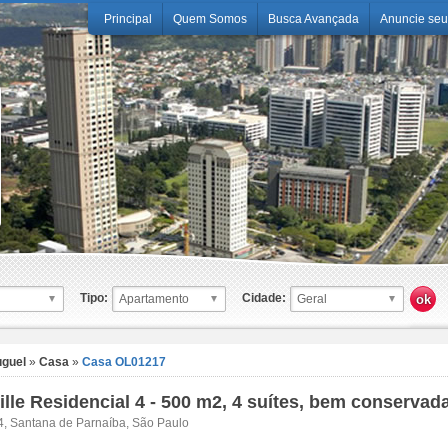
Principal
Quem Somos
Busca Avançada
Anuncie seu
Tipo:
Cidade:
uguel
»
Casa
»
Casa OL01217
ille Residencial 4 - 500 m2, 4 suítes, bem conservad
 4, Santana de Parnaíba, São Paulo