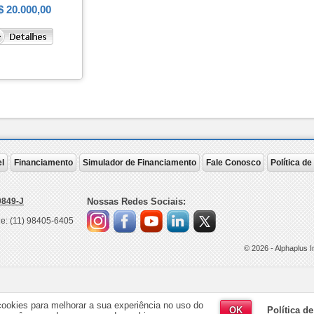
 20.000,00
l
Financiamento
Simulador de Financiamento
Fale Conosco
Política d
0849-J
Nossas Redes Sociais:
ne:
(11) 98405-6405
© 2026 -
Alphaplus 
cookies para melhorar a sua experiência no uso do
OK
Política d