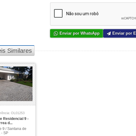
Enviar por WhatsApp
Enviar por E
is Similares
rência: OL01253
le Residencial 9 -
rea d...
e 9 / Santana de
 - SP