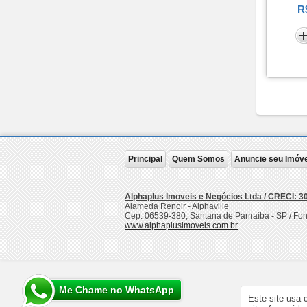
Premium Tamboré (1)
R$
Present Alphaville (1)
Quintas do Tamboré (1)
Regina (1)
Reserva Alpha Sítio (1)
Residencial 3 (1)
Resort Tamboré (5)
Saint Paul (1)
Saint Thomas (1)
San Francisco (1)
Scenic (4)
Principal
Quem Somos
Anuncie seu Imóve
Smart Office (1)
Soho Tamboré (1)
Alphaplus Imoveis e Negócios Ltda / CRECI: 3
Tamboré 1 (3)
Alameda Renoir - Alphaville
Cep:
06539-380
,
Santana de Parnaíba
-
SP
/ Fo
Tamboré 10 (2)
www.alphaplusimoveis.com.br
Tamboré 11 (3)
Tamboré 2 (1)
Tamboré 4 (5)
Tamboré 5 (3)
Me Chame no WhatsApp
Tamboré 7 (3)
Este site usa 