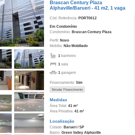
Brascan Century Plaza
Alphaville/Barueri - 41 m2, 1 vaga
Cód. Referência:
PORT0612
Em Condomínio
Condomínio:
Brascan Century Plaza
Perfil:
Novo
Mobília:
Não Mobiliado
1
banheiro
1
sala
1
garagem
Financiamento:
Sim
Simular Financimento
Medidas
Área Total:
41 m²
Área Privativa:
41 m²
Localização
Cidade:
Barueri / SP
Bairro:
Green Valley Alphaville