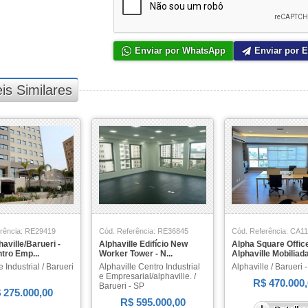
Enviar por WhatsApp
Enviar por E
is Similares
rência: RE29419
Cód. Referência: RE36845
Cód. Referência: CA1
haville/Barueri -
Alphaville Edifício New
Alpha Square Offic
tro Emp...
Worker Tower - N...
Alphaville Mobiliada
e Industrial / Barueri
Alphaville Centro Industrial
Alphaville / Barueri 
e Empresarial/alphaville. /
R$ 470.000,
Barueri - SP
 275.000,00
R$ 595.000,00