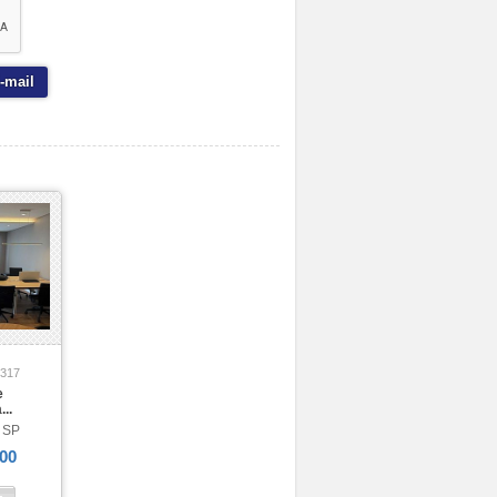
-mail
1317
e
...
- SP
00