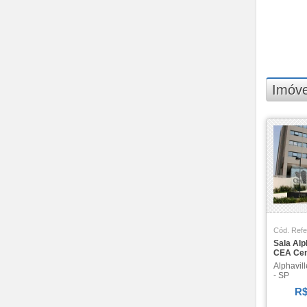
Madison Gramercy Park (1)
Maison de VIlle (1)
Marte (1)
Melville (4)
Mont Blanc (3)
Monte Carlo (2)
Imóve
More (1)
New Worker Tower (1)
Newville (2)
Nova Jaguari (2)
Oka Mamoré (1)
One Gramercy Park (1)
Pacific Tower (1)
Paisagem Tamboré (2)
Panoramic (1)
Cód. Refe
Parati (1)
Sala Alp
Parque Tamboré (1)
CEA Cen
Polo Empresarial
Alphavill
Consbrás-tamboré (1)
- SP
Polo Empresarial Tamboré
R$
(1)