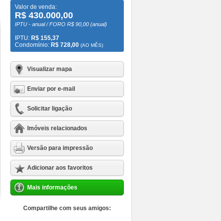
Valor de venda:
R$ 430.000,00
IPTU - anual / FORO R$ 90,00 (anual)
IPTU:
R$ 155,37
Condomínio:
R$ 728,00
(AO MÊS)
Visualizar mapa
Enviar por e-mail
Solicitar ligação
Imóveis relacionados
Versão para impressão
Adicionar aos favoritos
Mais informações
Compartilhe com seus amigos: