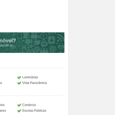
imóvel?
tendê-lo.
Luminárias
as
Vista Panorâmica
reio
Comércio
lares
Escolas Públicas