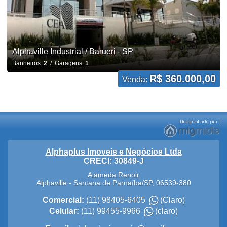
Alphaville Industrial / Barueri - SP
Banheiros:
2
/ Garagens:
1
R$ 360.000,00
Venda:
Alphaplus Imoveis e Negócios Ltda
CRECI: 30849-J
Alameda Renoir
Alphaville
-
Santana de Parnaíba
/
SP
,
06539-380
Comercial:
(11) 98405-6405
(Claro)
Celular:
(11) 99455-9966
(claro)