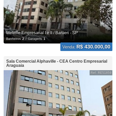
Melville Empresarial I e II / Barueri - SP
Banheiros:
2
/ Garagens:
1
R$ 430.000,00
Venda:
Sala Comercial Alphaville - CEA Centro Empresarial
Araguaia
Ref.: RE51859