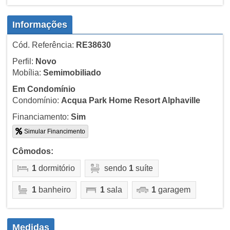
Informações
Cód. Referência:
RE38630
Perfil:
Novo
Mobília:
Semimobiliado
Em Condomínio
Condomínio:
Acqua Park Home Resort Alphaville
Financiamento:
Sim
Simular Financimento
Cômodos:
1
dormitório
sendo
1
suíte
1
banheiro
1
sala
1
garagem
Medidas