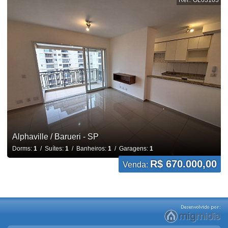
Ref.: OL03103
Alphaville / Barueri - SP
Dorms:
1
/ Suítes:
1
/ Banheiros:
1
/ Garagens:
1
R$ 670.000,00
Venda: