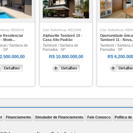
rência: RE60019
Cód. Referência: RE21845
Cód. Referência: RE6
le Residencial
Alphaville Tamboré 10 -
Oportunidade única
2 - Mode...
Casa Alto Padrão
Tamboré 11 - Nova,.
inai / Santana de
Tamboré / Santana de
Tamboré / Santana 
 - SP
Parnaíba - SP
Parnaíba - SP
2.500.000,00
R$ 10.800.000,00
R$ 6.200.000
l
Financiamento
Simulador de Financiamento
Fale Conosco
Política d