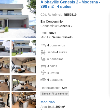
Alphaville Genesis 2 - Moderna -
390 m2 - 4 suítes
Cód. Referência:
RE52519
Em Condomínio
Condomínio:
Genesis 2
Perfil:
Novo
Mobília:
Semimobiliado
4
dormitórios
sendo
4
suítes
6
banheiros
3
salas
1
lavabo
6
garagens
Financiamento:
Sim
Simular Financimento
Medidas
Área Total:
390 m²