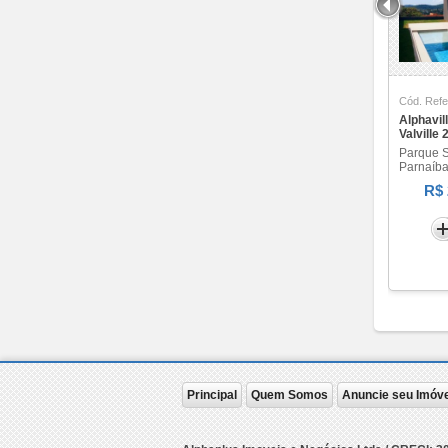
Premium Tamboré (1)
Present Alphaville (1)
Quintas do Tamboré (1)
Regina (1)
Reserva Alpha Sítio (1)
Cód. Refe
Alphavil
Residencial 3 (1)
Valville 
Resort Tamboré (5)
Parque S
Saint Paul (1)
Parnaíba
Saint Thomas (1)
R$ 
San Francisco (1)
Scenic (4)
Smart Office (1)
Soho Tamboré (1)
Tamboré 1 (3)
Tamboré 10 (2)
Tamboré 11 (3)
Tamboré 2 (1)
Tamboré 4 (5)
Principal
Quem Somos
Anuncie seu Imóve
Tamboré 5 (2)
Tamboré 7 (2)