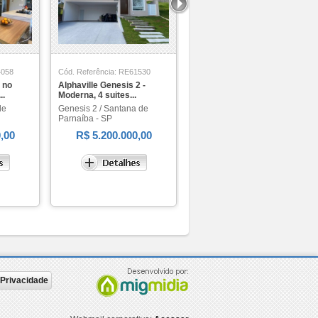
4058
Cód. Referência: RE61530
Cód. Referência: RE06281
 no
Alphaville Genesis 2 -
Alphaville Residencial
..
Moderna, 4 suites...
Gênesis 1 - Moder...
de
Genesis 2 / Santana de
Genesis 1 / Santana de
Parnaíba - SP
Parnaíba - SP
,00
R$ 5.200.000,00
R$ 4.200.000,00
e Privacidade