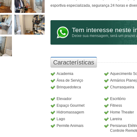
esportiva especializada, segurança 24 horas e dive
Tem interesse neste 
Deixe sua mensagem, será um prazer a
Características
Academia
Aquecimento So
Área de Serviço
Armários Plane
Brinquedoteca
Churrasqueira
Elevador
Escritório
Espaço Gourmet
Fitness
Hidromassagem
Home Theater
Lago
Lareira
Permite Animais
Persianas Elétr
Controle Remot