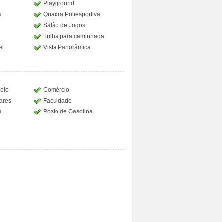
Playground
s
Quadra Poliesportiva
Salão de Jogos
Trilha para caminhada
et
Vista Panorâmica
reio
Comércio
lares
Faculdade
s
Posto de Gasolina