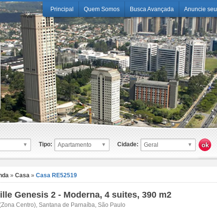
Principal
Quem Somos
Busca Avançada
Anuncie seu
Tipo:
Cidade:
nda
»
Casa
»
Casa RE52519
ille Genesis 2 - Moderna, 4 suites, 390 m2
(Zona Centro), Santana de Parnaíba, São Paulo