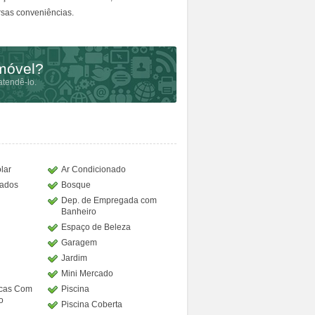
rsas conveniências.
imóvel?
tendê-lo.
lar
Ar Condicionado
jados
Bosque
Dep. de Empregada com
Banheiro
Espaço de Beleza
Garagem
Jardim
Mini Mercado
icas Com
Piscina
o
Piscina Coberta