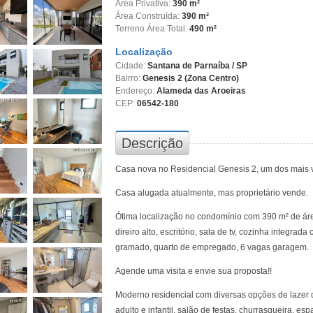
Área Privativa:
390 m²
Área Construída:
390 m²
Terreno Área Total:
490 m²
Localização
Cidade:
Santana de Parnaíba / SP
Bairro:
Genesis 2
(Zona Centro)
Endereço:
Alameda das Aroeiras
CEP:
06542-180
Descrição
Casa nova no Residencial Genesis 2, um dos mais v
Casa alugada atualmente, mas proprietário vende.
Ótima localização no condomínio com 390 m² de áre
direiro alto, escritório, sala de tv, cozinha integra
gramado, quarto de empregado, 6 vagas garagem.
Agende uma visita e envie sua proposta!!
Moderno residencial com diversas opções de lazer 
adulto e infantil, salão de festas, churrasqueira, es