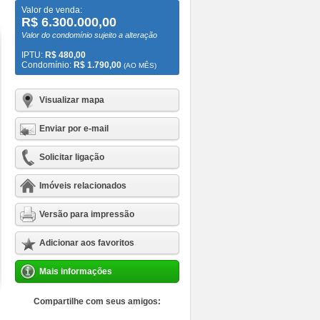
Valor de venda:
R$ 6.300.000,00
Valor do condomínio sujeito a alteração
IPTU:
R$ 480,00
Condomínio:
R$ 1.790,00
(AO MÊS)
Visualizar mapa
Enviar por e-mail
Solicitar ligação
Imóveis relacionados
Versão para impressão
Adicionar aos favoritos
Mais informações
Compartilhe com seus amigos: