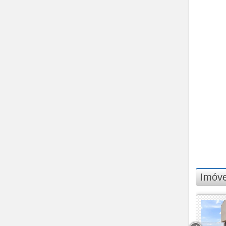
Madison Gramercy Park (1)
Maison de VIlle (1)
Marte (1)
Melville (4)
Mont Blanc (3)
Monte Carlo (2)
More (1)
New Worker Tower (1)
Newville (2)
Nova Jaguari (2)
Oka Mamoré (1)
One Gramercy Park (1)
Pacific Tower (1)
Paisagem Tamboré (2)
Panoramic (1)
Parati (1)
Imóve
Parque Tamboré (1)
Polo Empresarial
Consbrás-tamboré (1)
Polo Empresarial Tamboré
(1)