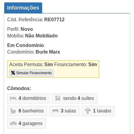
Informações
Cód. Referência:
RE07712
Perfil:
Novo
Mobília:
Não Mobiliado
Em Condomínio
Condomínio:
Burle Marx
Aceita Permuta:
Sim
Financiamento:
Sim
Simular Financimento
Cômodos:
4
dormitórios
sendo
4
suítes
6
banheiros
3
salas
1
lavabo
4
garagens