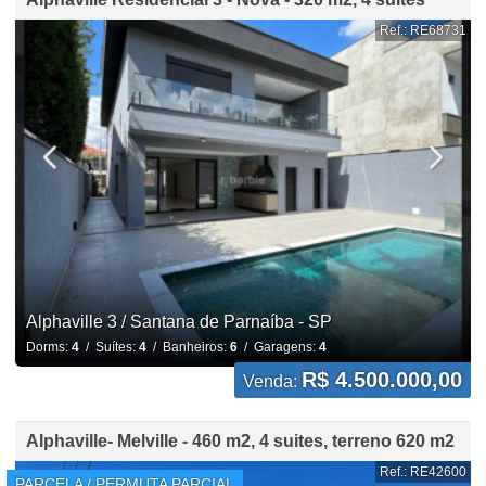
Ref.: RE68731
Alphaville 3 / Santana de Parnaíba - SP
Dorms:
4
/ Suítes:
4
/ Banheiros:
6
/ Garagens:
4
R$ 4.500.000,00
Venda:
Alphaville- Melville - 460 m2, 4 suites, terreno 620 m2
Ref.: RE42600
PARCELA / PERMUTA PARCIAL