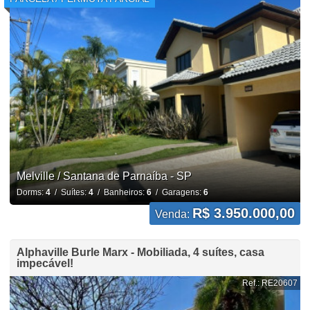
Melville / Santana de Parnaíba - SP
Dorms:
4
/ Suítes:
4
/ Banheiros:
6
/ Garagens:
6
R$ 3.950.000,00
Venda:
Alphaville Burle Marx - Mobiliada, 4 suítes, casa
impecável!
Ref.: RE20607