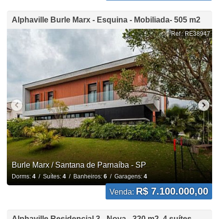
Alphaville Burle Marx - Esquina - Mobiliada- 505 m2
Ref.: RE38947
Burle Marx / Santana de Parnaíba - SP
Dorms:
4
/ Suítes:
4
/ Banheiros:
6
/ Garagens:
4
R$ 7.100.000,00
Venda:
Alphaville Residencial 3 - Nova - 320 m2, 4 suítes