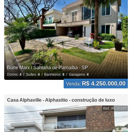
Burle Marx / Santana de Parnaíba - SP
Dorms:
4
/ Suítes:
4
/ Banheiros:
6
/ Garagens:
4
R$ 4.250.000,00
Venda:
Casa Alphaville - Alphasitio - construção de luxo
Ref.: RE30100